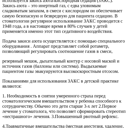
используется закись азота-кислородная седация (ЗАКС).
Закись азота – это инертный газ, с едва уловимым
сладковатым запахом, в смеси с кислородом он обеспечивает
самую безопасную и безвредную для пациента седацию. В
стоматологии регулярное использование ЗАКС проводится с
1948 года, а в настоящее время в 80% случаев у детей
применяется именно этот тип седативного воздействия.
Подача закиси азота осуществляется с помощью специального
оборудования . Аппарат представляет собой ротаметр,
позволяющий регулировать соотношение газов в смеси,
резервный мешок, дыхательный контур с носовой маской и
источник газов (баллоны или система). Выдыхаемые
пациентом газы эвакуируются высокоскоростным отсосом.
Показаниями для использования ЗАКС в детской практике
являются:
1. Необходимость в снятии умеренного страха перед
стоматологическим вмешательством у ребенка способного к
сотрудничеству. Обычно это дети старше 3-х лет 2.Первое
лечение у стоматолога, что позволяет сформировать стереотип
«нестрашного» лечения. 3.Повышенный рвотный рефлекс.
4.Травматичные вмешательства (местная анестезия, удаление,