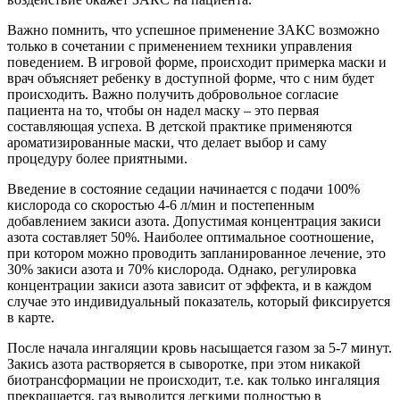
Важно помнить, что успешное применение ЗАКС возможно
только в сочетании с применением техники управления
поведением. В игровой форме, происходит примерка маски и
врач объясняет ребенку в доступной форме, что с ним будет
происходить. Важно получить добровольное согласие
пациента на то, чтобы он надел маску – это первая
составляющая успеха. В детской практике применяются
ароматизированные маски, что делает выбор и саму
процедуру более приятными.
Введение в состояние седации начинается с подачи 100%
кислорода со скоростью 4-6 л/мин и постепенным
добавлением закиси азота. Допустимая концентрация закиси
азота составляет 50%. Наиболее оптимальное соотношение,
при котором можно проводить запланированное лечение, это
30% закиси азота и 70% кислорода. Однако, регулировка
концентрации закиси азота зависит от эффекта, и в каждом
случае это индивидуальный показатель, который фиксируется
в карте.
После начала ингаляции кровь насыщается газом за 5-7 минут.
Закись азота растворяется в сыворотке, при этом никакой
биотрансформации не происходит, т.е. как только ингаляция
прекращается, газ выводится легкими полностью в