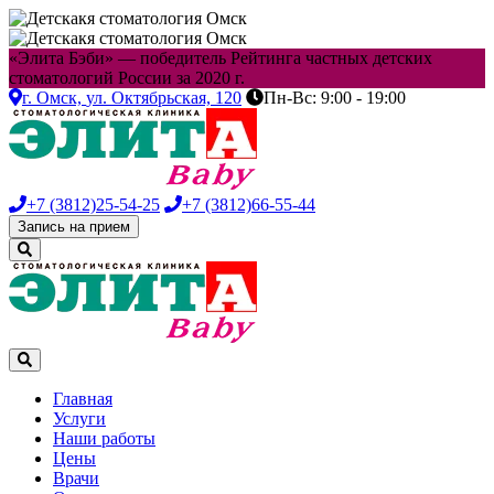
«Элита Бэби» — победитель Рейтинга частных детских
стоматологий России за 2020 г.
г. Омск,
ул. Октябрьская, 120
Пн-Вс: 9:00 - 19:00
+7 (3812)
25-54-25
+7 (3812)
66-55-44
Запись на прием
Главная
Услуги
Наши работы
Цены
Врачи