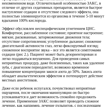
неизмененном виде. Отличительной особенностью ЗАКС, в
отличие от других седативных препаратов, является быстрое
наступление седации и отсутствие следового эффекта, она
полностью элиминируется из организма в течение 5-10 минут
вдыхания 100% кислорода.
Эффект обусловлен неспецифическим угнетением ЦНС.
Комфортное, расслабленное состояние; приятное настроение;
мягкие, раскованные, заторможенные движения тела;
отсутствие сопротивления; углубленное дыхание; снижение
двигательной активности глаз, легко фиксируемый взгляд;
сниженное восприятие звука – все это является симптомами
седации (рис 2.). Пациент может быть дезориентирован и
легко поддаваться внушению. Для проведения самых
неприятных процедур, даже болезненных, таких как удаление
зуба, с диагнозом периодонтит, возможно временное
повышение концентрации закиси азота до 50%. Закись азота
обладает анальгетическим эффектом и потенцирует действие
местных анестетиков.
Даже если ребенок испугался, почувствовал неприятные
ощущения, после окончания манипуляции он быстро
успокаивается и дает возможность спокойно продолжить
лечение. Применение ЗАКС позволяет проводить сложное
лечение, как например, лечение пульпитов, с последующим