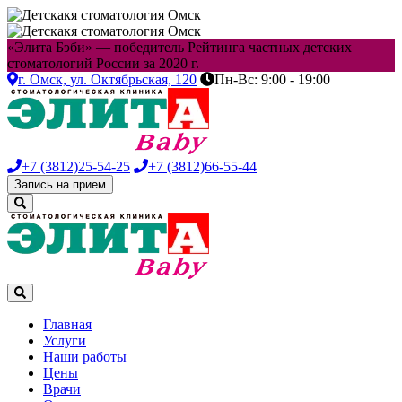
«Элита Бэби» — победитель Рейтинга частных детских
стоматологий России за 2020 г.
г. Омск,
ул. Октябрьская, 120
Пн-Вс: 9:00 - 19:00
+7 (3812)
25-54-25
+7 (3812)
66-55-44
Запись на прием
Главная
Услуги
Наши работы
Цены
Врачи