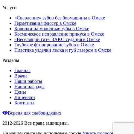
Услуги
«Сверление» зубов без бормашины в Омске
Герметизация фиссур в Омске
Коронки на молочные зубы в Омске
Космическое исправление прикуса в Омске
«Веселящий газ»: ЗАКС-седация в Омске
Глубокое фторирование зубов в Омске
Пластика уздечки языка и губ лазером в Омске
Разделы
Главная
Врачи
Наши работы
Наши награды
Цены
Лицензии
Контакты
Версия для слабовидящих
2012-2026 Все права защищены.
На нашем сайте мы используем cookie
Узнать подробнее