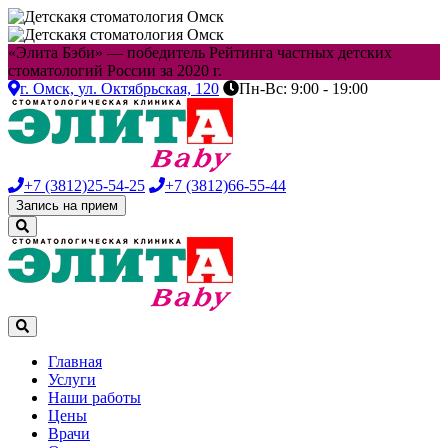
«Элита Бэби» — победитель Рейтинга частных детских
стоматологий России за 2020 г.
г. Омск,
ул. Октябрьская, 120
Пн-Вс: 9:00 - 19:00
+7 (3812)
25-54-25
+7 (3812)
66-55-44
Запись на прием
Главная
Услуги
Наши работы
Цены
Врачи