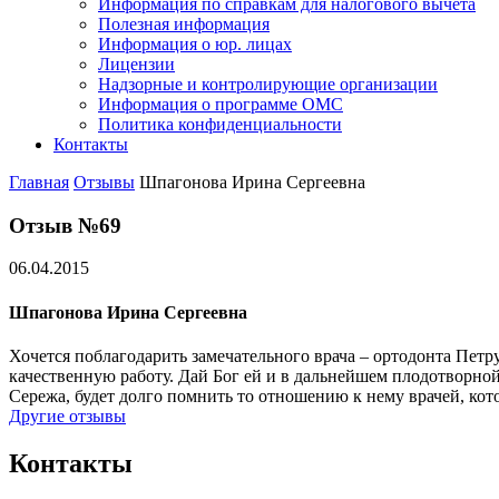
Информация по справкам для налогового вычета
Полезная информация
Информация о юр. лицах
Лицензии
Надзорные и контролирующие организации
Информация о программе ОМС
Политика конфиденциальности
Контакты
Главная
Отзывы
Шпагонова Ирина Сергеевна
Отзыв №69
06.04.2015
Шпагонова Ирина Сергеевна
Хочется поблагодарить замечательного врача – ортодонта Петр
качественную работу. Дай Бог ей и в дальнейшем плодотворно
Сережа, будет долго помнить то отношению к нему врачей, кот
Другие отзывы
Контакты