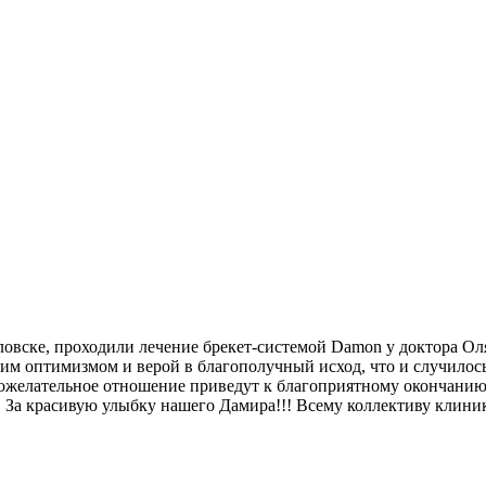
вловске, проходили лечение брекет-системой Damon у доктора 
оим оптимизмом и верой в благополучный исход, что и случилос
ожелательное отношение приведут к благоприятному окончанию 
а красивую улыбку нашего Дамира!!! Всему коллективу клиник