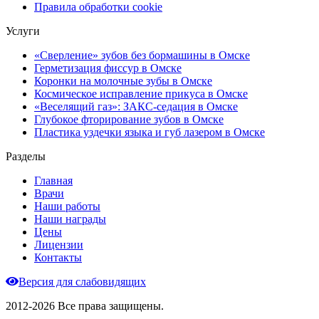
Правила обработки cookie
Услуги
«Сверление» зубов без бормашины в Омске
Герметизация фиссур в Омске
Коронки на молочные зубы в Омске
Космическое исправление прикуса в Омске
«Веселящий газ»: ЗАКС-седация в Омске
Глубокое фторирование зубов в Омске
Пластика уздечки языка и губ лазером в Омске
Разделы
Главная
Врачи
Наши работы
Наши награды
Цены
Лицензии
Контакты
Версия для слабовидящих
2012-2026 Все права защищены.