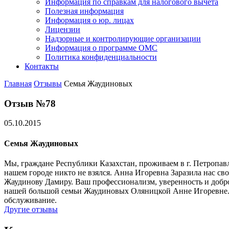
Информация по справкам для налогового вычета
Полезная информация
Информация о юр. лицах
Лицензии
Надзорные и контролирующие организации
Информация о программе ОМС
Политика конфиденциальности
Контакты
Главная
Отзывы
Семья Жаудиновых
Отзыв №78
05.10.2015
Семья Жаудиновых
Мы, граждане Республики Казахстан, проживаем в г. Петропа
нашем городе никто не взялся. Анна Игоревна Заразила нас св
Жаудинову Дамиру. Ваш профессионализм, уверенность и добр
нашей большой семьи Жаудиновых Оляницкой Анне Игоревне. З
обслуживание.
Другие отзывы