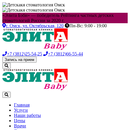
«Элита Бэби» — победитель Рейтинга частных детских
стоматологий России за 2020 г.
г. Омск,
ул. Октябрьская, 120
Пн-Вс: 9:00 - 19:00
+7 (3812)
25-54-25
+7 (3812)
66-55-44
Запись на прием
Главная
Услуги
Наши работы
Цены
Врачи