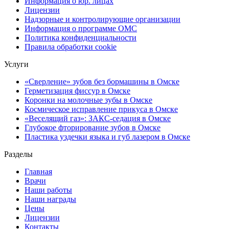
Информация о юр. лицах
Лицензии
Надзорные и контролирующие организации
Информация о программе ОМС
Политика конфиденциальности
Правила обработки cookie
Услуги
«Сверление» зубов без бормашины в Омске
Герметизация фиссур в Омске
Коронки на молочные зубы в Омске
Космическое исправление прикуса в Омске
«Веселящий газ»: ЗАКС-седация в Омске
Глубокое фторирование зубов в Омске
Пластика уздечки языка и губ лазером в Омске
Разделы
Главная
Врачи
Наши работы
Наши награды
Цены
Лицензии
Контакты