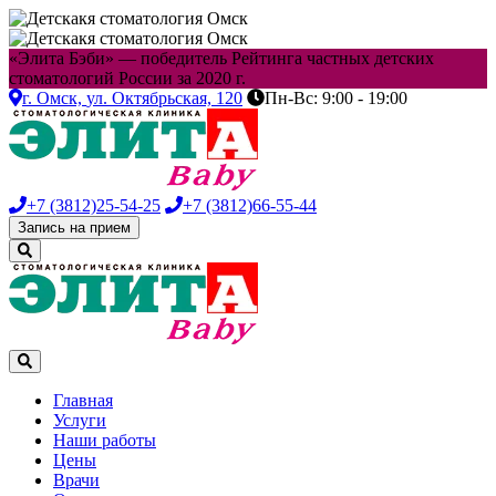
«Элита Бэби» — победитель Рейтинга частных детских
стоматологий России за 2020 г.
г. Омск,
ул. Октябрьская, 120
Пн-Вс: 9:00 - 19:00
+7 (3812)
25-54-25
+7 (3812)
66-55-44
Запись на прием
Главная
Услуги
Наши работы
Цены
Врачи