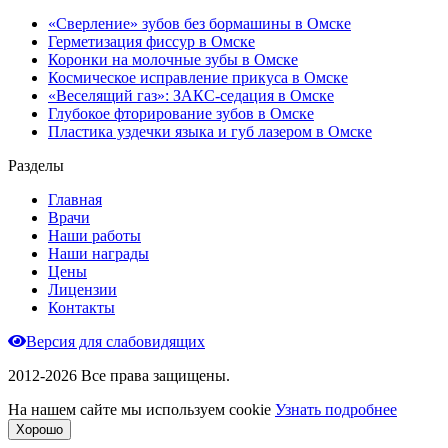
«Сверление» зубов без бормашины в Омске
Герметизация фиссур в Омске
Коронки на молочные зубы в Омске
Космическое исправление прикуса в Омске
«Веселящий газ»: ЗАКС-седация в Омске
Глубокое фторирование зубов в Омске
Пластика уздечки языка и губ лазером в Омске
Разделы
Главная
Врачи
Наши работы
Наши награды
Цены
Лицензии
Контакты
Версия для слабовидящих
2012-2026 Все права защищены.
На нашем сайте мы используем cookie
Узнать подробнее
Хорошо