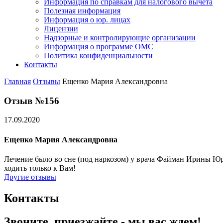
Информация по справкам для налогового вычета
Полезная информация
Информация о юр. лицах
Лицензии
Надзорные и контролирующие организации
Информация о программе ОМС
Политика конфиденциальности
Контакты
Главная
Отзывы
Ещенко Мария Александровна
Отзыв №156
17.09.2020
Ещенко Мария Александровна
Лечение было во сне (под наркозом) у врача Файман Ирины Юр
ходить только к Вам!
Другие отзывы
Контакты
Звоните, приезжайте - мы вас ждем!