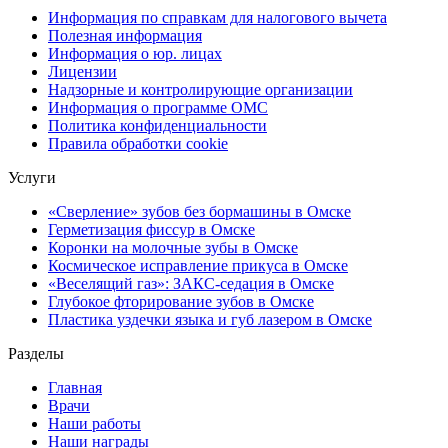
Информация по справкам для налогового вычета
Полезная информация
Информация о юр. лицах
Лицензии
Надзорные и контролирующие организации
Информация о программе ОМС
Политика конфиденциальности
Правила обработки cookie
Услуги
«Сверление» зубов без бормашины в Омске
Герметизация фиссур в Омске
Коронки на молочные зубы в Омске
Космическое исправление прикуса в Омске
«Веселящий газ»: ЗАКС-седация в Омске
Глубокое фторирование зубов в Омске
Пластика уздечки языка и губ лазером в Омске
Разделы
Главная
Врачи
Наши работы
Наши награды