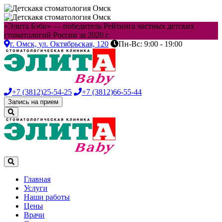
«Элита Бэби» — победитель Рейтинга частных детских
стоматологий России за 2020 г.
г. Омск,
ул. Октябрьская, 120
Пн-Вс: 9:00 - 19:00
+7 (3812)
25-54-25
+7 (3812)
66-55-44
Запись на прием
Главная
Услуги
Наши работы
Цены
Врачи